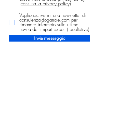
(consulta la privacy policy)
Voglio iscrivermi alla newsletter di
consulenza-doganale.com per
rimanere informato sulle ultime
novità dell'import export (facoltativo)
Invia messaggio
consulenza-doganale.com
CONSULENZA-DOGANALE.COM
DI ROMITI ROBERTO
Il servizio di Consulenza Doganale viene svolto in