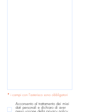
*
i campi con l'asterisco sono obbligatori
Acconsento al trattamento dei miei
dati personali e dichiaro di aver
preso visione della privacy policy