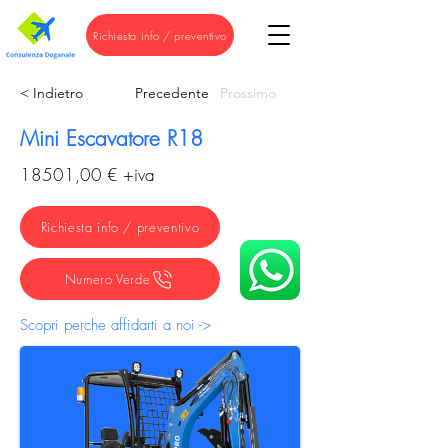
Richiesta info / preventivo
< Indietro
Precedente
Prossimo
Mini Escavatore R18
18501,00 € +iva
Richiesta info / preventivo
Numero Verde
Scopri perche affidarti a noi ->