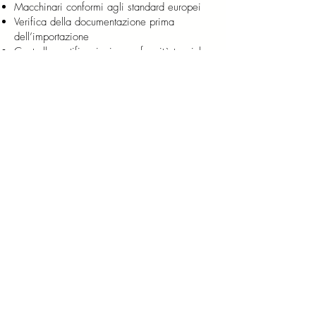
Macchinari conformi agli standard europei
Verifica della documentazione prima
dell’importazione
Controllo certificazioni e conformità tecniche
Riduzione a 0
dei rischi di blocco in
dogana
Scrivici su WhatsApp
Richiesta info/preventivo