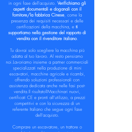
in ogni fase dell'acquisto.
Verifichiamo gli
aspetti documentali e doganali con il
fornitore/la fabbrica Cinese
, come la
presenza dei requisiti necessari e delle
certificazioni della macchina, e
ti
supportiamo nella gestione del rapporto di
vendita con il rivenditore italiano
.​
Tu dovrai solo scegliere la macchina più
adatta al tuo lavoro. Al resto pensiamo
noi.Lavoriamo insieme a partner commerciali
specializzati nella produzione di mini
escavatori, macchine agricole e ricambi,
offrendo soluzioni professionali con
assistenza dedicata anche nelle fasi post-
vendita.​Il risultato?Macchinari nuovi,
certificati CE e pronti all’utilizzo, a prezzi
competitivi e con la sicurezza di un
referente Italiano che segue ogni fase
dell’acquisto.
​Comprare un escavatore, un trattore o