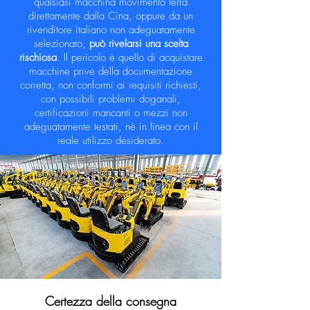
qualsiasi macchina movimento terra
direttamente dalla Cina, oppure da un
rivenditore italiano non adeguatamente
selezionato,
può rivelarsi una scelta
rischiosa
. Il pericolo è quello di acquistare
macchine prive della documentazione
corretta, non conformi ai requisiti richiesti,
con possibili problemi doganali,
certificazioni mancanti o mezzi non
adeguatamente testati, nè in linea con il
reale utilizzo desiderato.
Certezza della consegna