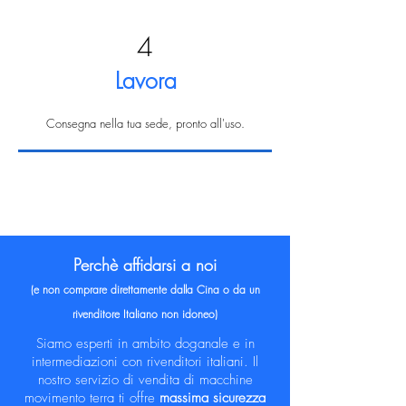
4
Lavora
Consegna nella tua sede, pronto all'uso.
Perchè affidarsi a noi
(e non comprare direttamente dalla Cina o da un
rivenditore Italiano non idoneo)
Siamo esperti in ambito doganale e in
intermediazioni con rivenditori italiani. Il
nostro servizio di vendita di macchine
movimento terra ti offre
massima sicurezza