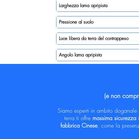
Larghezza lama apripista
Pressione al suolo
Luce libera da terra del contrappeso
Angolo lama apripista
(e non compra
Siamo esperti in ambito doganale e 
terra ti offre
massima sicurezza
i
fabbrica Cinese
, come la presenz