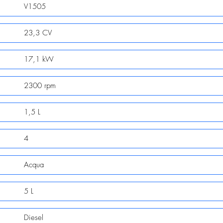
V1505
23,3 CV
17,1 kW
2300 rpm
1,5 L
4
Acqua
5 L
Diesel