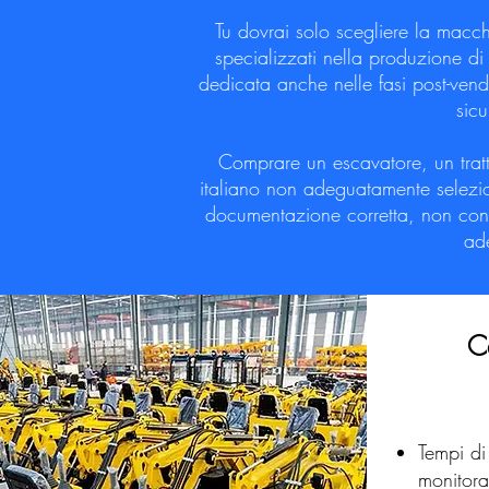
Tu dovrai solo scegliere la macc
specializzati nella produzione di
dedicata anche nelle fasi post-vendit
sicu
​Comprare un escavatore, un trat
italiano non adeguatamente selez
documentazione corretta, non confo
ade
C
Tempi di
monitora