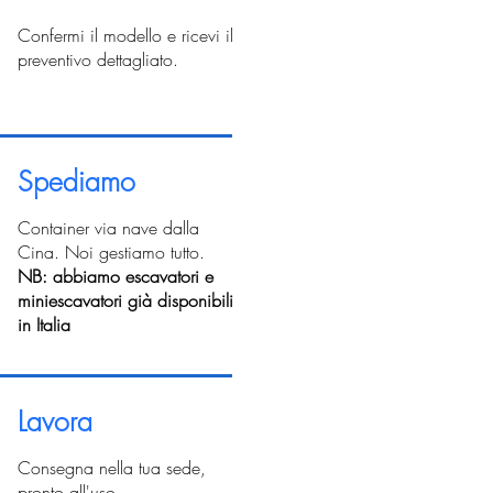
Confermi il modello e ricevi il
preventivo dettagliato.
Spediamo
Container via nave dalla
Cina. Noi gestiamo tutto.
NB: abbiamo escavatori e
miniescavatori già disponibili
in Italia
Lavora
Consegna nella tua sede,
pronto all'uso.