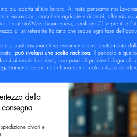
hina più adatta al tuo lavoro. Al resto pensiamo noi.Lavori
 mini escavatori, macchine agricole e ricambi, offrendo solu
a.​Il risultato?Macchinari nuovi, certificati CE e pronti all’u
rezza di un referente Italiano che segue ogni fase dell’acqu
tore o qualsiasi macchina movimento terra direttamente dal
ionato,
può rivelarsi una scelta rischiosa
. Il pericolo è quel
rmi ai requisiti richiesti, con possibili problemi doganali, 
guatamente testati, nè in linea con il reale utilizzo desider
ertezza della
consegna
 spedizione chiari e
ti