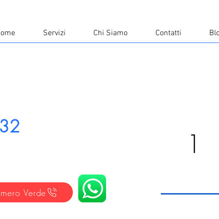
Home
Servizi
Chi Siamo
Contatti
Bl
R32
1
mero Verde