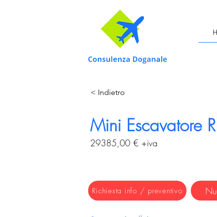
< Indietro
Mini Escavatore 
29385,00 € +iva
Nu
Richiesta info / preventivo