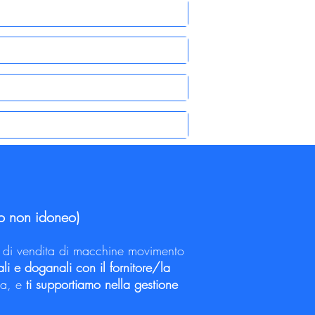
no non idoneo)
zio di vendita di macchine movimento
li e doganali con il fornitore/la
na, e
ti supportiamo nella gestione