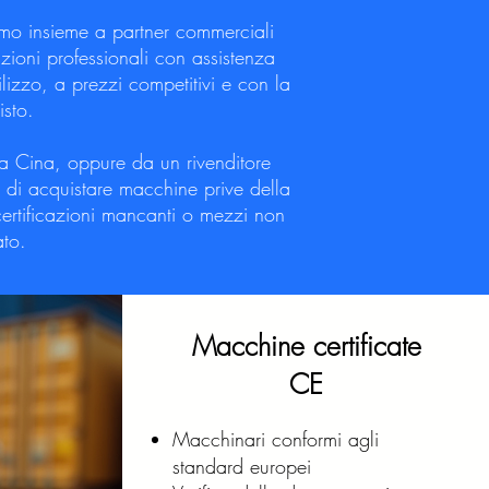
amo insieme a partner commerciali
zioni professionali con assistenza
tilizzo, a prezzi competitivi e con la
isto.
la Cina, oppure da un rivenditore
lo di acquistare macchine prive della
certificazioni mancanti o mezzi non
ato.
Macchine certificate
CE
Macchinari conformi agli
standard europei