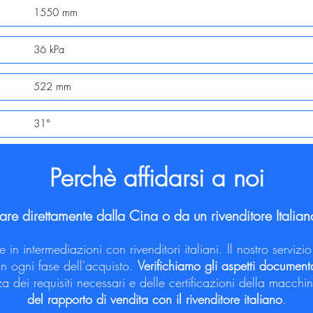
1550 mm
36 kPa
522 mm
31°
Perchè affidarsi a noi
re direttamente dalla Cina o da un rivenditore Italia
in intermediazioni con rivenditori italiani. Il nostro servi
n ogni fase dell'acquisto.
Verifichiamo gli aspetti documenta
a dei requisiti necessari e delle certificazioni della macchi
del rapporto di vendita con il rivenditore italiano
.​